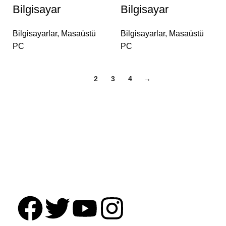
Bilgisayar
Bilgisayar
Bilgisayarlar
,
Masaüstü
Bilgisayarlar
,
Masaüstü
PC
PC
1
2
3
4
→
Kurumsal iş çözümleri sunmak için kurulan Classis
Teknoloji San.Tic. Ltd.Şti. 25 yılı aşkın sektörel
tecrübe ile çözüm önerileri sunan uzun vadeli bir iş
ortağıdır.