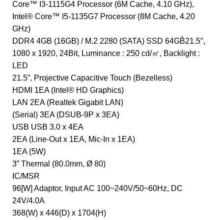
Core™ I3-1115G4 Processor (6M Cache, 4.10 GHz),
Intel® Core™ I5-1135G7 Processor (8M Cache, 4.20
GHz)
DDR4 4GB (16GB) / M.2 2280 (SATA) SSD 64GB̓21.5″,
1080 x 1920, 24Bit, Luminance : 250 cd/㎡, Backlight :
LED
21.5”, Projective Capacitive Touch (Bezelless)
HDMI 1EA (Intel® HD Graphics)
LAN 2EA (Realtek Gigabit LAN)
(Serial) 3EA (DSUB-9P x 3EA)
USB USB 3.0 x 4EA
2EA (Line-Out x 1EA, Mic-In x 1EA)
1EA (5W)
3” Thermal (80.0mm, Ø 80)
IC/MSR
96[W] Adaptor, Input AC 100~240V/50~60Hz, DC
24V/4.0A
368(W) x 446(D) x 1704(H)