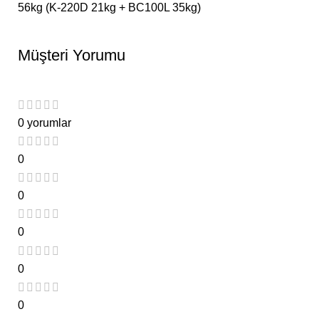
56kg (K-220D 21kg + BC100L 35kg)
Müşteri Yorumu
0 yorumlar
0
0
0
0
0