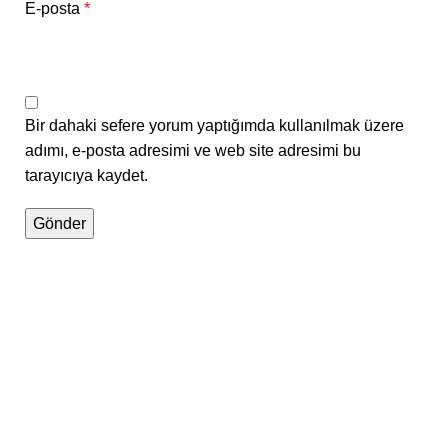
E-posta
*
Bir dahaki sefere yorum yaptığımda kullanılmak üzere
adımı, e-posta adresimi ve web site adresimi bu
tarayıcıya kaydet.
Kurumsal iş çözümleri sunmak için kurulan Classis
Teknoloji San.Tic. Ltd.Şti. 25 yılı aşkın sektörel
tecrübe ile çözüm önerileri sunan uzun vadeli bir iş
ortağıdır.