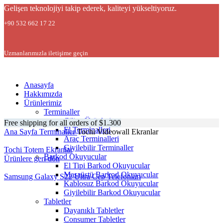
Gelişen teknolojiyi takip ederek, kaliteyi yükseltiyoruz.
+90 532 662 17 22
Uzmanlarımızla iletişime geçin
Anasayfa
Hakkımızda
Ürünlerimiz
Terminaller
Cilico Ürünleri
Free shipping for all orders of $1.300
El Terminalleri
Ana Sayfa
Terminaller
Tochi Videowall Ekranlar
Araç Terminalleri
Giyilebilir Terminaller
Tochi Totem Ekranlar
Barkod Okuyucular
Ürünlere geri dön
El Tipi Barkod Okuyucular
Masaüstü Barkod Okuyucular
Samsung Galaxy S22 Ultra Cep Telefonları
Kablosuz Barkod Okuyucular
Giyilebilir Barkod Okuyucular
Tabletler
Dayanıklı Tabletler
Consumer Tabletler