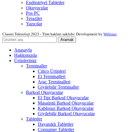
Endüstriyel Tabletler
Okuyucular
Pos PC
Teraziler
Yazıcılar
Classis Teknoloji
2023 - Tüm hakları saklıdır. Development by
Webisso
Aramak
Anasayfa
Hakkımızda
Ürünlerimiz
Terminaller
Cilico Ürünleri
El Terminalleri
Araç Terminalleri
Giyilebilir Terminaller
Barkod Okuyucular
El Tipi Barkod Okuyucular
Masaüstü Barkod Okuyucular
Kablosuz Barkod Okuyucular
Giyilebilir Barkod Okuyucular
Tabletler
Dayanıklı Tabletler
Consumer Tabletler