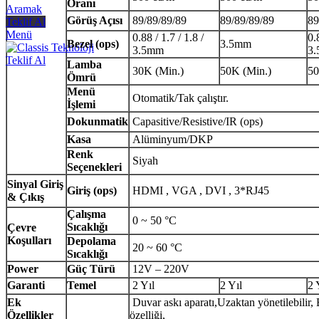
Oranı
Aramak
Görüş Açısı
89/89/89/89
89/89/89/89
89
Teklif Al
Menü
0.88 / 1.7 / 1.8 /
0.
Bezel (ops)
3.5mm
3.5mm
3
Teklif Al
Lamba
30K (Min.)
50K (Min.)
50
Ömrü
Menü
Otomatik/Tak çalıştır.
İşlemi
Dokunmatik
Capasitive/Resistive/IR (ops)
Kasa
Alüminyum/DKP
Renk
Siyah
Seçenekleri
Sinyal Giriş
Giriş (ops)
HDMI , VGA , DVI , 3*RJ45
& Çıkış
Çalışma
0 ~ 50 °C
Sıcaklığı
Çevre
Koşulları
Depolama
20 ~ 60 °C
Sıcaklığı
Power
Güç Türü
12V – 220V
Garanti
Temel
2 Yıl
2 Yıl
2 
Ek
Duvar askı aparatı,Uzaktan yönetilebilir,
Özellikler
özelliği,