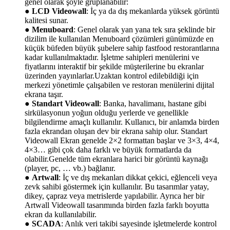
genel olarak şöyle gruplanabilir:
●
LCD Videowall
: İç ya da dış mekanlarda yüksek görüntü
kalitesi sunar.
●
Menuboard
: Genel olarak yan yana tek sıra şeklinde bir
dizilim ile kullanılan Menuboard çözümleri günümüzde en
küçük büfeden büyük şubelere sahip fastfood restorantlarına
kadar kullanılmaktadır. İşletme sahipleri menülerini ve
fiyatlarını interaktif bir şekilde müşterilerine bu ekranlar
üzerinden yayınlarlar.Uzaktan kontrol edilebildiği için
merkezi yönetimle çalışabilen ve restoran menülerini dijital
ekrana taşır.
●
Standart Videowall
: Banka, havalimanı, hastane gibi
sirkülasyonun yoğun olduğu yerlerde ve genellikle
bilgilendirme amaçlı kullanılır. Kullanıcı, bir anlamda birden
fazla ekrandan oluşan dev bir ekrana sahip olur. Standart
Videowall Ekran genelde 2×2 formattan başlar ve 3×3, 4×4,
4×3… gibi çok daha farklı ve büyük formatlarda da
olabilir.Genelde tüm ekranlara harici bir görüntü kaynağı
(player, pc, … vb.) bağlanır.
●
Artwall
: İç ve dış mekanları dikkat çekici, eğlenceli veya
zevk sahibi göstermek için kullanılır. Bu tasarımlar yatay,
dikey, çapraz veya metrislerde yapılabilir. Ayrıca her bir
Artwall Videowall tasarımında birden fazla farklı boyutta
ekran da kullanılabilir.
●
SCADA
: Anlık veri takibi sayesinde işletmelerde kontrol