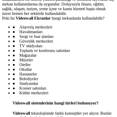
mekan kullanımlarına da uygundur. Dolayısıyla finans, eğitim,
sağlık, ulaşım, turizm, yeme içme ve kamu hizmeti başta olmak
üzere hemen her sektörde kullanılabilir.
Peki bu
Videowall Ekranlar
hangi mekanlarda kullanılabilir?
● Alışveriş merkezleri
● Havalimanları
● Sergi ve fuar alanları
● Güvenlik merkezleri
● TV stüdyoları
● Toplantı ve konferans salonları
● Mağazalar
● Müzeler
● Oteller
● Okullar
● Hastaneler
● Belediyeler
● Stadyumlar
● Konser salonları
● Kültür merkezleri
Videowall sistemlerinin hangi türleri bulunuyor?
Videowall
teknolojisinde farklı konseptler yer alıyor. Bunlar