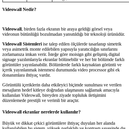
Videowall Nedir?
Videowall
, birden fazla ekranın bir araya geldiği görsel veya
videonun bütünlüğü bozulmadan yansıtıldığı bir teknoloji ürünüdür.
Videowall Sistemleri
ise talep edilen ölçülerde tasarlanıp simetrik
veya asimetrik monte edilebilen yapısıyla yaratıcılığın sınırlarını
zorlamanıza imkan verir. İsteğe göre moisign gibi gelişmiş digital
signage yazılımlarıyla ekranlar bölünebilir ve her bir bölümde farklı
görüntüler yayınlanabilir. Bölümlerde farklı kaynaktan görüntü ve
içerik yayınlanmak istenmesi durumunda video processor gibi ek
donanımlara ihtiyaç vardır.
Görüntülü içeriklerin daha etkileyici biçimde sunulması ve verilen
mesajların hedef kitleye doğrudan ulaşmasını sağlamak amacıyla
kullanılan Videowall, bireyden ziyade topluluk iletişimini
düzenlemede prestijli ve verimli bir araçtır.
Videowall ekranlar nerelerde kullanılır?
Büyük ve dikkat çekici görüntülere ihtiyaç duyulan her alanda
kullanılabilen bu sistem, yüksek parlaklığı ve kontrastı sayesinde dış