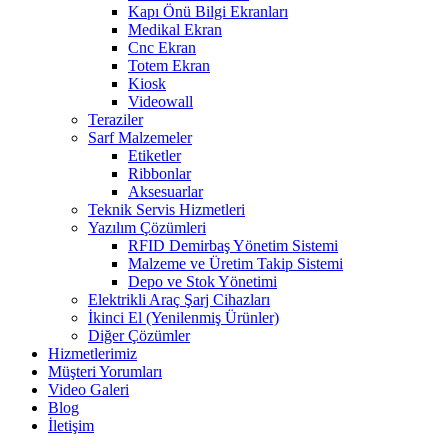
Kapı Önü Bilgi Ekranları
Medikal Ekran
Cnc Ekran
Totem Ekran
Kiosk
Videowall
Teraziler
Sarf Malzemeler
Etiketler
Ribbonlar
Aksesuarlar
Teknik Servis Hizmetleri
Yazılım Çözümleri
RFID Demirbaş Yönetim Sistemi
Malzeme ve Üretim Takip Sistemi
Depo ve Stok Yönetimi
Elektrikli Araç Şarj Cihazları
İkinci El (Yenilenmiş Ürünler)
Diğer Çözümler
Hizmetlerimiz
Müşteri Yorumları
Video Galeri
Blog
İletişim