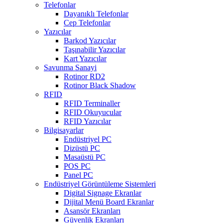
Telefonlar
Dayanıklı Telefonlar
Cep Telefonlar
Yazıcılar
Barkod Yazıcılar
Taşınabilir Yazıcılar
Kart Yazıcılar
Savunma Sanayi
Rotinor RD2
Rotinor Black Shadow
RFID
RFID Terminaller
RFID Okuyucular
RFID Yazıcılar
Bilgisayarlar
Endüstriyel PC
Dizüstü PC
Masaüstü PC
POS PC
Panel PC
Endüstriyel Görüntüleme Sistemleri
Digital Signage Ekranlar
Dijital Menü Board Ekranlar
Asansör Ekranları
Güvenlik Ekranları